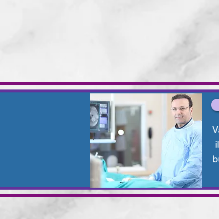
V
i
b