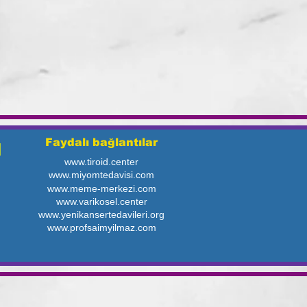
Faydalı bağlantılar
N
www.tiroid.center
www.miyomtedavisi.com
www.meme-merkezi.com
www.varikosel.center
www.yenikansertedavileri.org
www.profsaimyilmaz.com