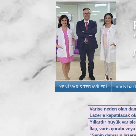
YENİ VARİS TEDAVİLERİ
Varis hak
Varise neden olan dam
Lazerle kapatılacak ol
Yıllardır büyük varisl
İlaç, varis çorabı veya
"Senin damarın lazere