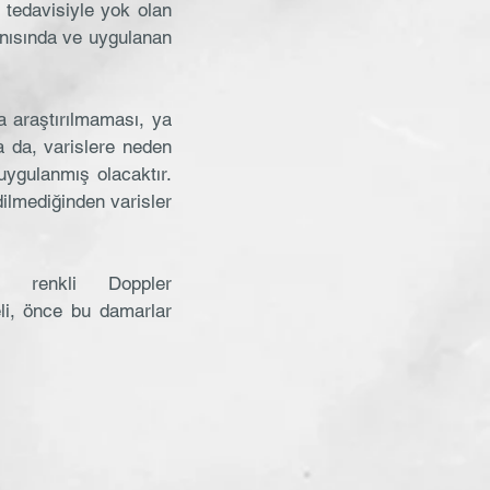
k tedavisiyle yok olan
nısında ve uygulanan
a araştırılmaması, ya
a da, varislere neden
uygulanmış olacaktır.
dilmediğinden varisler
 renkli Doppler
eli, önce bu damarlar