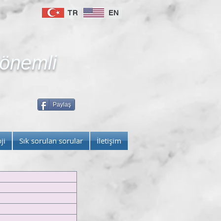
TR
EN
 önemli
Paylaş
ji
Sık sorulan sorular
İletişim