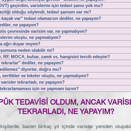
VT) geçirdim, varislerim için tedavi şansı yok mu?
zliği olduğu söylendi, tedavi şansım var mı?
kaçak var" tedavi olamazsın dediler, ne yapayım?
ediler, ne yapayım?
is çevresinde varisim var, ne yapmalıyım?
islerim oluştu, ne yapmalıyım?
da ağrı duyar mıyım?
luşumuna neden olabilir mi?
er, RF, MOCA, buhar, zamk vs. hangisini tercih edeyim?
 tekrarlar" dediler, ne yapayım?
i edilemez" diyorlar, doğru mu?
sertlikler ve lekeler oluştu, ne yapmalıyım?
varisler tekrarladı, ne yapayım?
 tekrarlamaması için ne yapmam lazım?
PÜK TEDAVİSİ OLDUM, ANCAK VARİS
TEKRARLADI, NE YAPAYIM?
işilerde, bazen birkaç yıl içinde varisler yeniden oluşabil