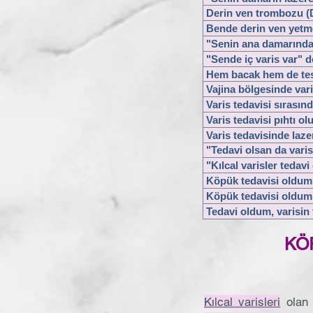
Derin ven trombozu (D
Bende derin ven yetme
"Senin ana damarında 
"Sende iç varis var" d
Hem bacak hem de test
Vajina bölgesinde var
Varis tedavisi sırasın
Varis tedavisi pıhtı o
Varis tedavisinde laz
"Tedavi olsan da varis
"Kılcal varisler tedav
Köpük tedavisi oldum, 
Köpük tedavisi oldum 
Tedavi oldum, varisin
KÖ
Kılcal varisleri
olan k