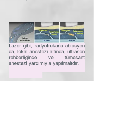
Lazer gibi, radyofrekans ablasyon
da, lokal anestezi altında, ultrason
rehberliğinde ve tümesant
anestezi yardımıyla yapılmalıdır.
Tıpkı lazer gibi, RF ablasyon da
tümesant anestezi
ile yapılmalıdır.
Tümesant anestezi, hem işlemin
ağrısız olarak yapılmasını temin
edecek, hem çevre dokuları RF
den koruyacak, hem de damarın
içindeki kanı diğer damarlara