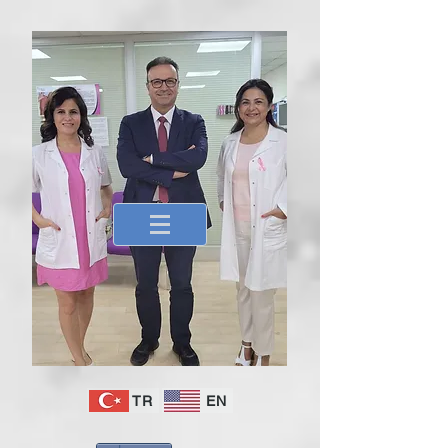
TR
EN