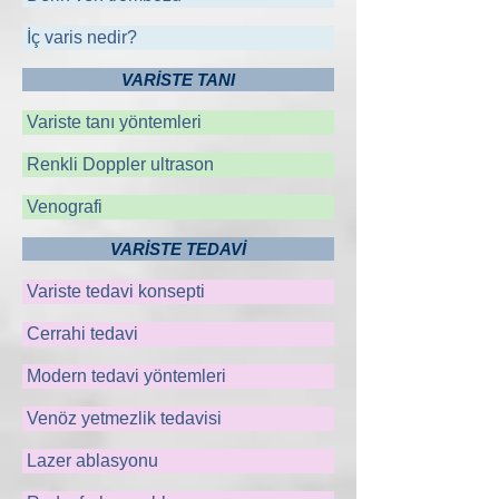
İç varis nedir?
VARİSTE TANI
Variste tanı yöntemleri
Renkli Doppler ultrason
Venografi
VARİSTE TEDAVİ
Variste tedavi konsepti
Cerrahi tedavi
Modern tedavi yöntemleri
Venöz yetmezlik tedavisi
Lazer ablasyonu