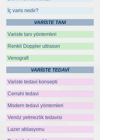
İç varis nedir?
VARİSTE TANI
Variste tanı yöntemleri
Renkli Doppler ultrason
Venografi
VARİSTE TEDAVİ
Variste tedavi konsepti
Cerrahi tedavi
Modern tedavi yöntemleri
Venöz yetmezlik tedavisi
Lazer ablasyonu