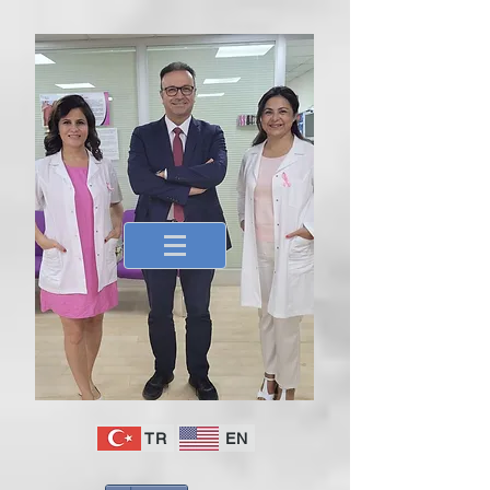
TR
EN