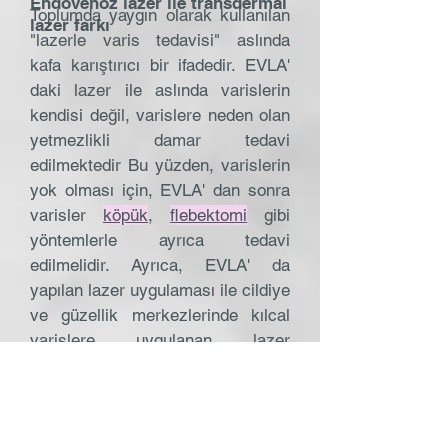
Endovenöz lazer ile transdermal
Toplumda yaygın olarak kullanılan
lazer farkı
"lazerle varis tedavisi" aslında
kafa karıştırıcı bir ifadedir. EVLA'
daki lazer ile aslında varislerin
kendisi değil, varislere neden olan
yetmezlikli damar tedavi
edilmektedir Bu yüzden, varislerin
yok olması için, EVLA' dan sonra
varisler
köpük
,
flebektomi
gibi
yöntemlerle ayrıca tedavi
edilmelidir. Ayrıca, EVLA' da
yapılan lazer uygulaması ile cildiye
ve güzellik merkezlerinde kılcal
varislere uygulanan lazer
(
transdermal lazer
) birbirinden
tamamen farklıdır. EVLA' daki lazer
işlemi, steril ortamda, iğne
deliğinden yapılan bir cerrahi