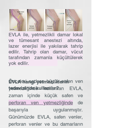
EVLA ile, yetmezlikli damar lokal
ve tümesant anestezi altında,
lazer enerjisi ile yakılarak tahrip
edilir. Tahrip olan damar, vücut
tarafından zamanla küçültülerek
yok edilir.
Önceleri sadece büyük safen ven
EVLA hangi yetmezliklerin
tedavisinde kullanılır?
yetmezliğinde kullanılan EVLA,
zaman içinde küçük safen ve
perforan ven yetmezliğinde
de
başarıyla uygulanmıştır.
Günümüzde EVLA, safen venler,
perforan venler ve bu damarların