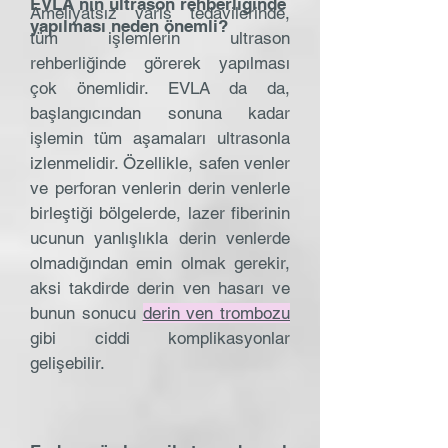
EVLA nın ultrason rehberliğinde
Ameliyatsız varis tedavilerinde,
yapılması neden önemli?
tüm işlemlerin ultrason
rehberliğinde görerek yapılması
çok önemlidir. EVLA da da,
başlangıcından sonuna kadar
işlemin tüm aşamaları ultrasonla
izlenmelidir. Özellikle, safen venler
ve perforan venlerin derin venlerle
birleştiği bölgelerde, lazer fiberinin
ucunun yanlışlıkla derin venlerde
olmadığından emin olmak gerekir,
aksi takdirde derin ven hasarı ve
bunun sonucu
derin ven trombozu
gibi ciddi komplikasyonlar
gelişebilir.